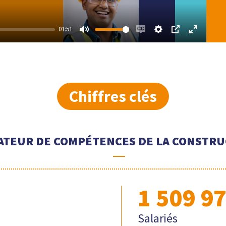
01:51
Mute
Enable
Settings
PIP
Enter
captions
fullscree
Chiffres clés
ATEUR DE COMPÉTENCES DE LA CONSTRU
1 509 9
Salariés