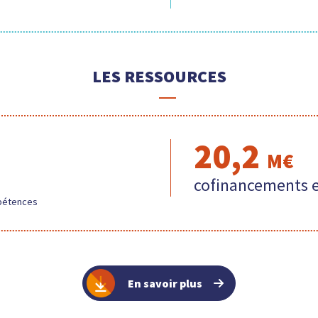
LES RESSOURCES
20,2
M€
cofinancements 
mpétences
En savoir plus