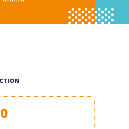
n
CTION
70